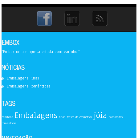
EMBOX
“Embox uma empresa criada com carinho.”
NÓTICIAS
Embalagens Finas
Embalagens Românticas
TAGS
Embalagens
jóia
bombons
finas
frasco de cosmético
namorados
românticas