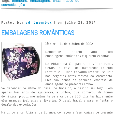
Tags:
bombons
,
Embalagens
,
finas
,
frasco de
cosmético
,
jóia
Posted by:
adminembox
| on julho 23, 2014
EMBALAGENS ROMÂNTICAS
Jóia br – 11 de outubro de 2002
Namorados faturam alto com
embalagens românticas e querem exportar.
Na cidade da Campanha, no sul de Minas
Gerais, o casal de namorados Eduardo
Ferreira e Juliana Carvalho resolveu se unir
nos negócios antes mesmo do casamento.
Eles são donos da pequena empresa de
embalagens de presentes Embox.
Se depender do ritmo do casal no trabalho, o casório sai logo. Com
apenas três anos de existência, a Embox, que começou de forma
doméstica, produz mensalmente para cerca de 300 clientes fixos, entre
eles grandes joalherias e livrarias. O casal trabalha para enfrentar o
desafio das exportações.
Há cinco anos, Juliana, de 21 anos, começou a fazer caixas de presente