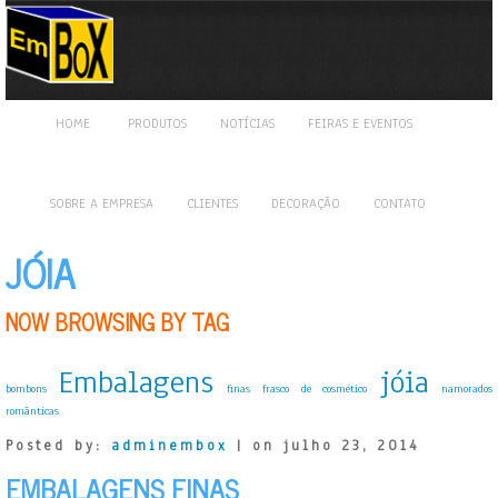
HOME
PRODUTOS
NOTÍCIAS
FEIRAS E EVENTOS
SOBRE A EMPRESA
CLIENTES
DECORAÇÃO
CONTATO
JÓIA
NOW BROWSING BY TAG
Embalagens
jóia
bombons
finas
frasco de cosmético
namorados
românticas
Posted by:
adminembox
| on julho 23, 2014
EMBALAGENS FINAS