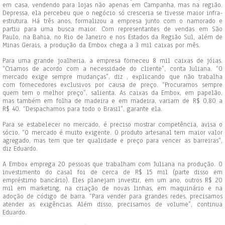
em casa, vendendo para lojas não apenas em Campanha, mas na região.
Depressa, ela percebeu que o negócio só cresceria se tivesse maior infra-
estrutura. Há três anos, formalizou a empresa junto com o namorado e
partiu para uma busca maior. Com representantes de vendas em São
Paulo, na Bahia, no Rio de Janeiro e nos Estados da Região Sul, além de
Minas Gerais, a produção da Embox chega a 3 mil caixas por mês.
Para uma grande joalheria, a empresa forneceu 8 mil caixas de jóias.
“Criamos de acordo com a necessidade do cliente”, conta Juliana. “O
mercado exige sempre mudanças”, diz , explicando que não trabalha
com fornecedores exclusivos por causa de preço. “Procuramos sempre
quem tem o melhor preço”, salienta. As caixas da Embox, em papelão,
mas também em folha de madeira e em madeira, variam de R$ 0,80 a
R$ 40. “Despachamos para todo o Brasil”, garante ela.
Para se estabelecer no mercado, é preciso mostrar competência, avisa o
sócio. “O mercado é muito exigente. O produto artesanal tem maior valor
agregado, mas tem que ter qualidade e preço para vencer as barreiras”,
diz Eduardo.
A Embox emprega 20 pessoas que trabalham com Juliana na produção. O
investimento do casal foi de cerca de R$ 15 mil (parte disso em
empréstimo bancário). Eles planejam investir, em um ano, outros R$ 20
mil em marketing, na criação de novas linhas, em maquinário e na
adoção de código de barra. “Para vender para grandes redes, precisamos
atender as exigências. Além disso, precisamos de volume”, continua
Eduardo.